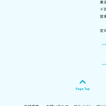
東
ド
営
日
定
Page Top